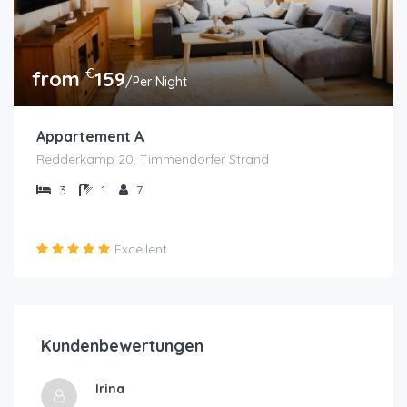
€
from
159
/Per Night
Appartement A
Redderkamp 20, Timmendorfer Strand
3
1
7
Excellent
Kundenbewertungen
Irina