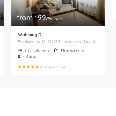
from
99
€
/Pro Nacht
Wohnung D
Redderkamp 20, 23669 Timmendorfer Strand
2
Schlafzimmer
1
Badezimmer
4
Gäste
Ausgezeichnet