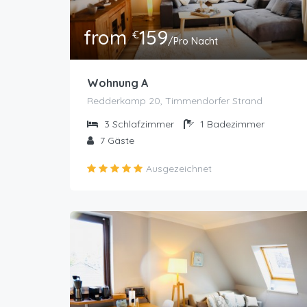
from
159
€
/Pro Nacht
Wohnung A
Redderkamp 20, Timmendorfer Strand
3
Schlafzimmer
1
Badezimmer
7
Gäste
Ausgezeichnet