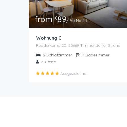
from
89
€
/Pro Nacht
Wohnung C
Redderkamp 20, 23669 Timmendorfer Strand
2
Schlafzimmer
1
Badezimmer
4
Gäste
Ausgezeichnet