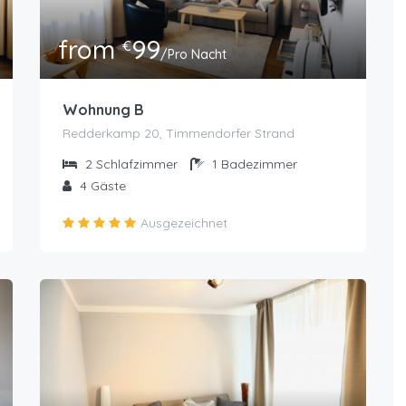
from
99
€
/Pro Nacht
Wohnung B
Redderkamp 20, Timmendorfer Strand
2
Schlafzimmer
1
Badezimmer
4
Gäste
Ausgezeichnet