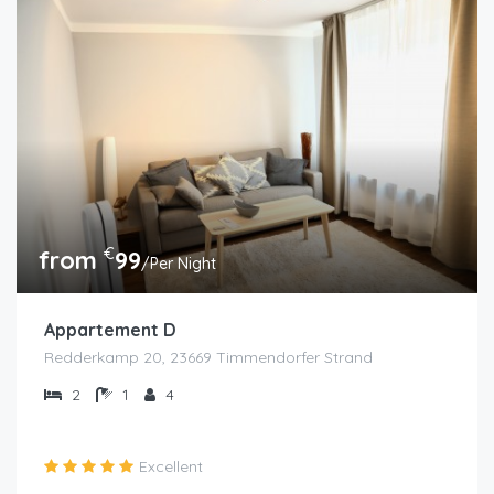
€
from
99
/Per Night
Appartement D
Redderkamp 20, 23669 Timmendorfer Strand
2
1
4
Excellent