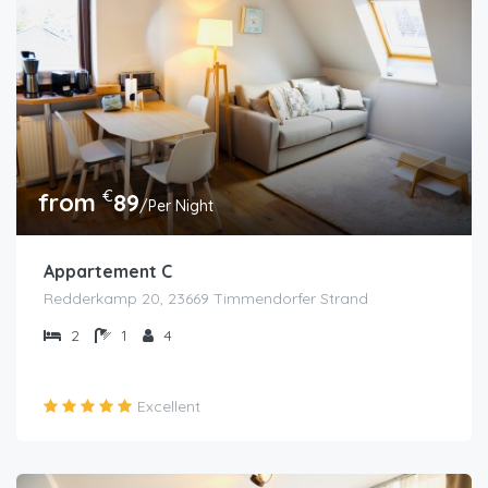
€
from
89
/Per Night
Appartement C
Redderkamp 20, 23669 Timmendorfer Strand
2
1
4
Excellent