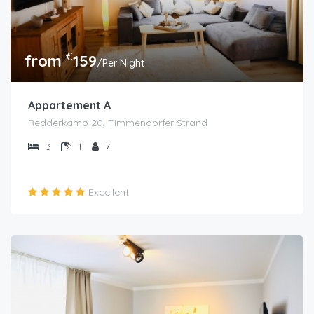
€
from
159
/Per Night
Appartement A
Redderkamp 20, Timmendorfer Strand
3
1
7
Excellent