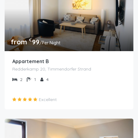
€
from
99
/Per Night
Appartement B
Redderkamp 20, Timmendorfer Strand
2
1
4
Excellent