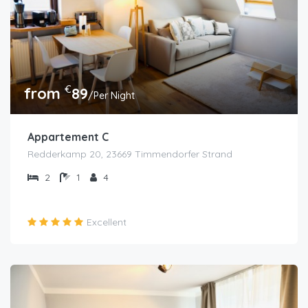
€
from
89
/Per Night
Appartement C
Redderkamp 20, 23669 Timmendorfer Strand
2
1
4
Excellent