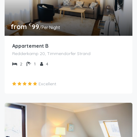
€
from
99
/Per Night
Appartement B
Redderkamp 20, Timmendorfer Strand
2
1
4
Excellent