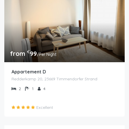
€
from
99
/Per Night
Appartement D
Redderkamp 20, 23669 Timmendorfer Strand
2
1
4
Excellent